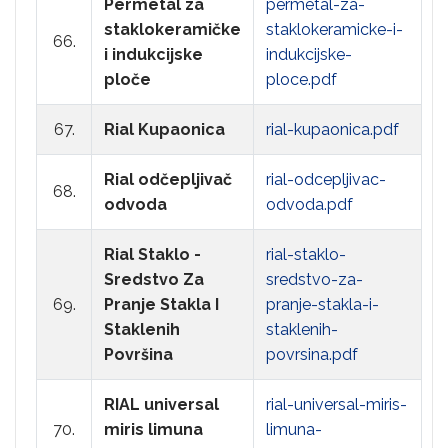
Permetal za
permetal-za-
staklokeramičke
staklokeramicke-i-
66.
i indukcijske
indukcijske-
ploče
ploce.pdf
67.
Rial Kupaonica
rial-kupaonica.pdf
Rial odčepljivač
rial-odcepljivac-
68.
odvoda
odvoda.pdf
Rial Staklo -
rial-staklo-
Sredstvo Za
sredstvo-za-
69.
Pranje Stakla I
pranje-stakla-i-
Staklenih
staklenih-
Površina
povrsina.pdf
RIAL universal
rial-universal-miris-
70.
miris limuna
limuna-