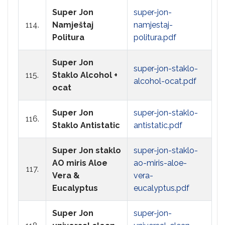
Super Jon
super-jon-
114.
Namještaj
namjestaj-
Politura
politura.pdf
Super Jon
super-jon-staklo-
115.
Staklo Alcohol +
alcohol-ocat.pdf
ocat
Super Jon
super-jon-staklo-
116.
Staklo Antistatic
antistatic.pdf
Super Jon staklo
super-jon-staklo-
AO miris Aloe
ao-miris-aloe-
117.
Vera &
vera-
Eucalyptus
eucalyptus.pdf
Super Jon
super-jon-