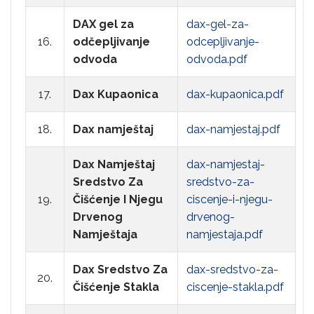
DAX gel za
dax-gel-za-
16.
odčepljivanje
odcepljivanje-
odvoda
odvoda.pdf
17.
Dax Kupaonica
dax-kupaonica.pdf
18.
Dax namještaj
dax-namjestaj.pdf
Dax Namještaj
dax-namjestaj-
Sredstvo Za
sredstvo-za-
19.
Čišćenje I Njegu
ciscenje-i-njegu-
Drvenog
drvenog-
Namještaja
namjestaja.pdf
Dax Sredstvo Za
dax-sredstvo-za-
20.
Čišćenje Stakla
ciscenje-stakla.pdf