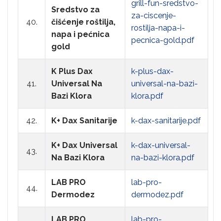
grill-fun-sredstvo-
Sredstvo za
za-ciscenje-
40.
čišćenje roštilja,
rostilja-napa-i-
napa i pećnica
pecnica-gold.pdf
gold
K Plus Dax
k-plus-dax-
41.
Universal Na
universal-na-bazi-
Bazi Klora
klora.pdf
42.
K+ Dax Sanitarije
k-dax-sanitarije.pdf
K+ Dax Universal
k-dax-universal-
43.
Na Bazi Klora
na-bazi-klora.pdf
LAB PRO
lab-pro-
44.
Dermodez
dermodez.pdf
LAB PRO
lab-pro-