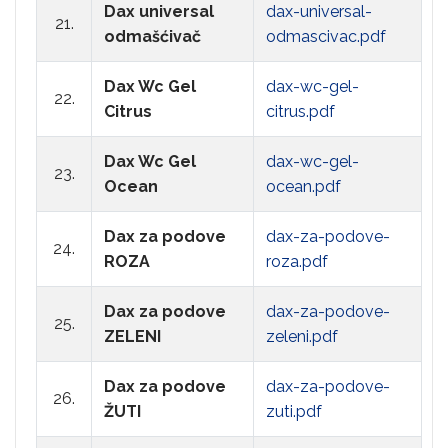
Dax universal
dax-universal-
21.
odmašćivač
odmascivac.pdf
Dax Wc Gel
dax-wc-gel-
22.
Citrus
citrus.pdf
Dax Wc Gel
dax-wc-gel-
23.
Ocean
ocean.pdf
Dax za podove
dax-za-podove-
24.
ROZA
roza.pdf
Dax za podove
dax-za-podove-
25.
ZELENI
zeleni.pdf
Dax za podove
dax-za-podove-
26.
ŽUTI
zuti.pdf