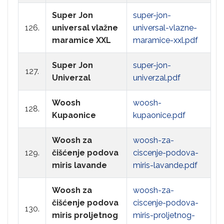
Super Jon
super-jon-
126.
universal vlažne
universal-vlazne-
maramice XXL
maramice-xxl.pdf
Super Jon
super-jon-
127.
Univerzal
univerzal.pdf
Woosh
woosh-
128.
Kupaonice
kupaonice.pdf
Woosh za
woosh-za-
129.
čišćenje podova
ciscenje-podova-
miris lavande
miris-lavande.pdf
Woosh za
woosh-za-
čišćenje podova
ciscenje-podova-
130.
miris proljetnog
miris-proljetnog-