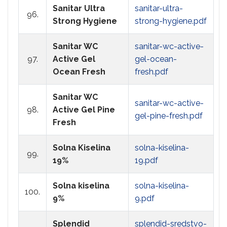
Sanitar Ultra
sanitar-ultra-
96.
Strong Hygiene
strong-hygiene.pdf
Sanitar WC
sanitar-wc-active-
97.
Active Gel
gel-ocean-
Ocean Fresh
fresh.pdf
Sanitar WC
sanitar-wc-active-
98.
Active Gel Pine
gel-pine-fresh.pdf
Fresh
Solna Kiselina
solna-kiselina-
99.
19%
19.pdf
Solna kiselina
solna-kiselina-
100.
9%
9.pdf
Splendid
splendid-sredstvo-