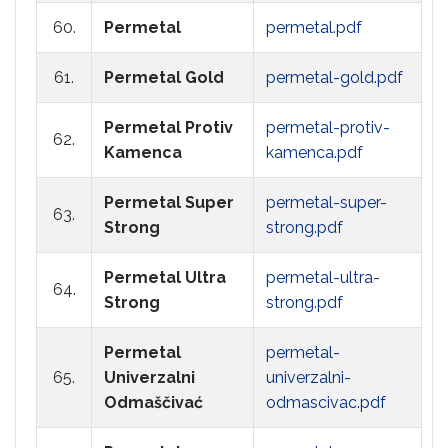
60.
Permetal
permetal.pdf
61.
Permetal Gold
permetal-gold.pdf
Permetal Protiv
permetal-protiv-
62.
Kamenca
kamenca.pdf
Permetal Super
permetal-super-
63.
Strong
strong.pdf
Permetal Ultra
permetal-ultra-
64.
Strong
strong.pdf
Permetal
permetal-
65.
Univerzalni
univerzalni-
Odmaščivać
odmascivac.pdf