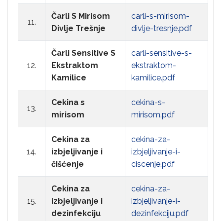
Čarli S Mirisom
carli-s-mirisom-
11.
Divlje Trešnje
divlje-tresnje.pdf
Čarli Sensitive S
carli-sensitive-s-
12.
Ekstraktom
ekstraktom-
Kamilice
kamilice.pdf
Cekina s
cekina-s-
13.
mirisom
mirisom.pdf
Cekina za
cekina-za-
14.
izbjeljivanje i
izbjeljivanje-i-
čišćenje
ciscenje.pdf
Cekina za
cekina-za-
15.
izbjeljivanje i
izbjeljivanje-i-
dezinfekciju
dezinfekciju.pdf