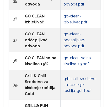
35.
odvoda
odvoda.pdf
GO CLEAN
go-clean-
36.
izbjeljivač
izbjeljivac.pdf
GO CLEAN
go-clean-
37.
odčepljivač
odcepljivac-
odvoda
odvoda.pdf
GO CLEAN solna
go-clean-solna-
38.
kiselina 19%
kiselina-19.pdf
Grill & Chill
grill-chill-sredstvo-
Sredstvo za
39.
za-ciscenje-
čišćenje roštilja
rostilja-gold.pdf
Gold
GRILL& FUN