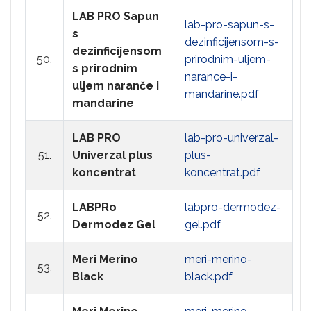
LAB PRO Sapun
lab-pro-sapun-s-
s
dezinficijensom-s-
dezinficijensom
50.
prirodnim-uljem-
s prirodnim
narance-i-
uljem naranče i
mandarine.pdf
mandarine
LAB PRO
lab-pro-univerzal-
51.
Univerzal plus
plus-
koncentrat
koncentrat.pdf
LABPRo
labpro-dermodez-
52.
Dermodez Gel
gel.pdf
Meri Merino
meri-merino-
53.
Black
black.pdf