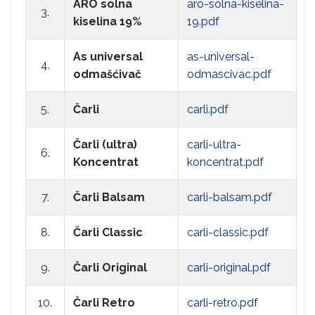
ARO solna
aro-solna-kiselina-
3.
kiselina 19%
19.pdf
As universal
as-universal-
4.
odmašćivač
odmascivac.pdf
5.
Čarli
carli.pdf
Čarli (ultra)
carli-ultra-
6.
Koncentrat
koncentrat.pdf
7.
Čarli Balsam
carli-balsam.pdf
8.
Čarli Classic
carli-classic.pdf
9.
Čarli Original
carli-original.pdf
10.
Čarli Retro
carli-retro.pdf