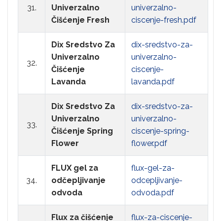
31.
Univerzalno
univerzalno-
Čišćenje Fresh
ciscenje-fresh.pdf
Dix Sredstvo Za
dix-sredstvo-za-
Univerzalno
univerzalno-
32.
Čišćenje
ciscenje-
Lavanda
lavanda.pdf
Dix Sredstvo Za
dix-sredstvo-za-
Univerzalno
univerzalno-
33.
Čišćenje Spring
ciscenje-spring-
Flower
flower.pdf
FLUX gel za
flux-gel-za-
34.
odčepljivanje
odcepljivanje-
odvoda
odvoda.pdf
Flux za čišćenje
flux-za-ciscenje-