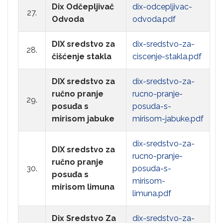
Dix Odčepljivač
dix-odcepljivac-
27.
Odvoda
odvoda.pdf
DIX sredstvo za
dix-sredstvo-za-
28.
čišćenje stakla
ciscenje-stakla.pdf
DIX sredstvo za
dix-sredstvo-za-
ručno pranje
rucno-pranje-
29.
posuđa s
posuda-s-
mirisom jabuke
mirisom-jabuke.pdf
dix-sredstvo-za-
DIX sredstvo za
rucno-pranje-
ručno pranje
30.
posuda-s-
posuđa s
mirisom-
mirisom limuna
limuna.pdf
Dix Sredstvo Za
dix-sredstvo-za-