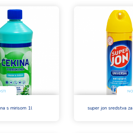
STI
NO
ina s mirisom 1l
super jon sredstva za 