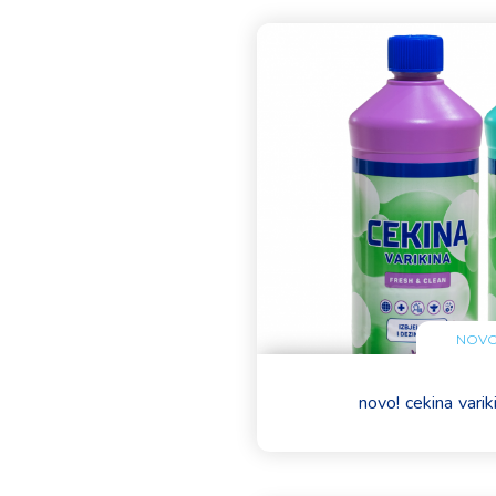
NOVO
novo! cekina varik