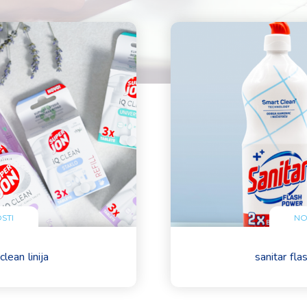
STI
NO
clean linija
sanitar fla