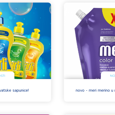
STI
NO
vatske sapunice!
novo - meri merino u