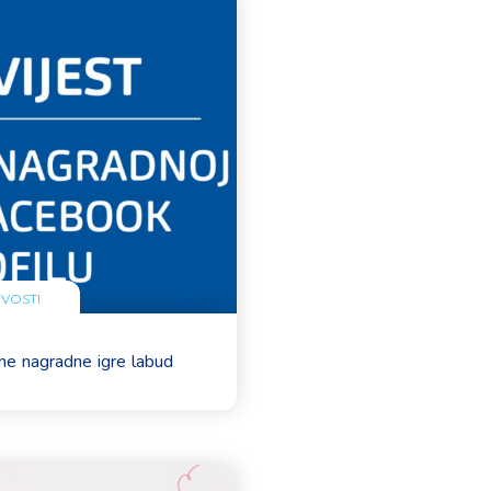
VOSTI
žne nagradne igre labud