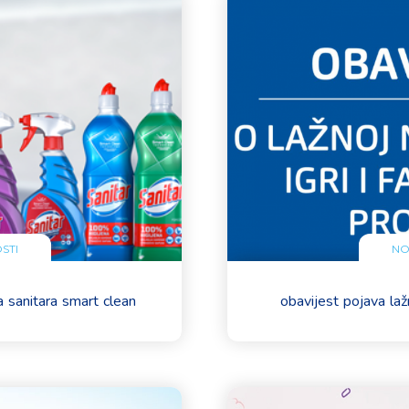
STI
NO
a sanitara smart clean
obavijest pojava la