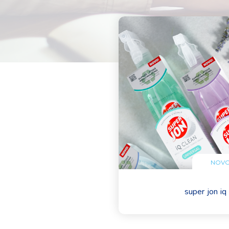
NOVO
super jon iq 