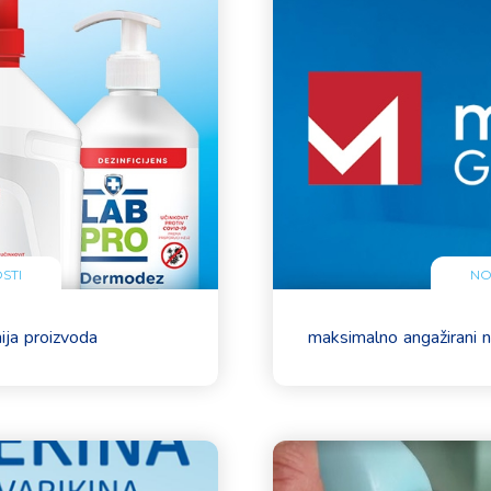
STI
NO
nija proizvoda
maksimalno angažirani na