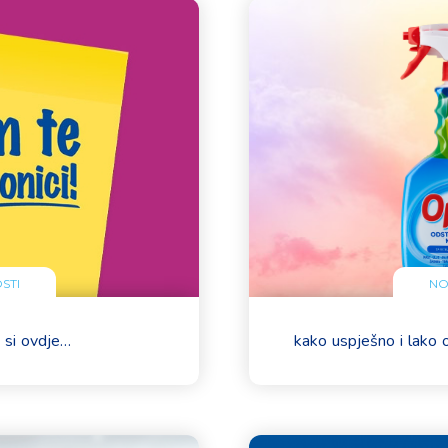
STI
NO
 si ovdje…
kako uspješno i lako o