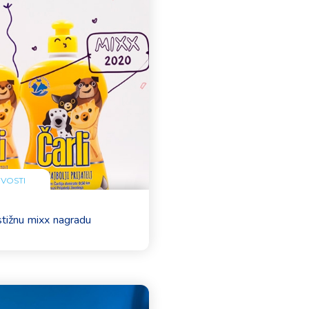
VOSTI
estižnu mixx nagradu