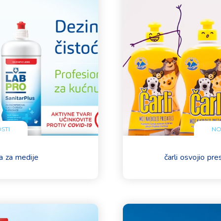
STI
NO
a za medije
čarli osvojio pr