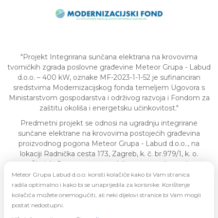
"Projekt Integrirana sunčana elektrana na krovovima
tvorničkih zgrada poslovne građevine Meteor Grupa - Labud
d.o.o. – 400 kW, oznake MF-2023-1-1-52 je sufinanciran
sredstvima Modernizacijskog fonda temeljem Ugovora s
Ministarstvom gospodarstva i održivog razvoja i Fondom za
zaštitu okoliša i energetsku učinkovitost."
Predmetni projekt se odnosi na ugradnju integrirane
sunčane elektrane na krovovima postojećih građevina
proizvodnog pogona Meteor Grupa - Labud d.o.o.., na
lokaciji Radnička cesta 173, Zagreb, k. č. br.979/1, k. o.
Žitnjak. Sustav sunčane elektrane sastoji se od
fotonaponskih panela, koji će biti montirani na krovu
Meteor Grupa Labud d.o.o. koristi kolačiće kako bi Vam stranica
objekta, uređaja za pretvorbu istosmjerne u izmjeničnu
radila optimalno i kako bi se unaprijedila za korisnike. Korištenje
električnu energiju, odnosno invertera te prateće zaštitne
kolačića možete onemogućiti, ali neki dijelovi stranice bi Vam mogli
opreme i vodiča. Nakon implementacije obnovljivih izvora
postat nedostupni.
energije proizvodit će se 448,51 kWh/god. iz vlastitih