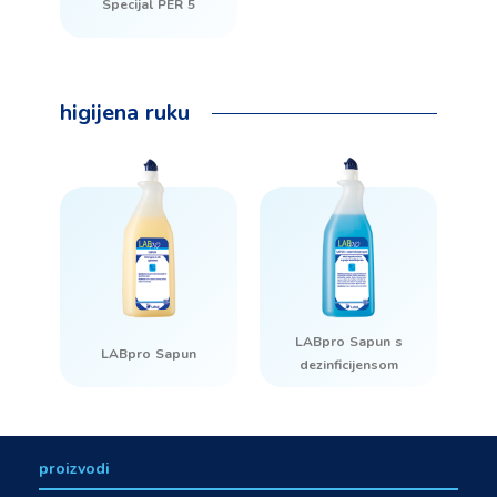
Specijal PER 5
higijena ruku
LABpro Sapun s
LABpro Sapun
dezinficijensom
proizvodi