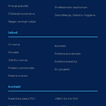
Pranje posuđa
Profesionalni asortiman
Čišćenje kućanstva
Dezinfekcija, čistoća i higijena
Njega i pranje rublja
labud
O nama
Kontakt
Povijest
Politika privatnosti
Održivi razvoj
Politika kolačića
Podaci o proizvodu
EU projekti
Robna marka
kontakt
Radnička cesta 173 r
+385 1 24 04 100