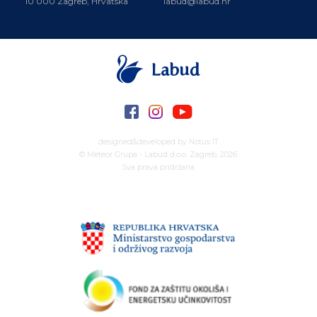
10 000 Zagreb, Hrvatska
labud@labud.hr
designed&developed by
Notus IT
© Meteor Grupa - Labud d.o.o. Zagreb, 2026.
Sva prava pridržana.