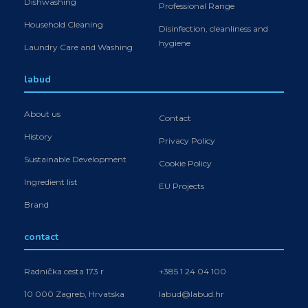
Dishwashing
Professional Range
Household Cleaning
Disinfection, cleanliness and
hygiene
Laundry Care and Washing
labud
About us
Contact
History
Privacy Policy
Sustainable Development
Cookie Policy
Ingredient list
EU Projects
Brand
contact
Radnička cesta 173 r
+385 1 24 04 100
10 000 Zagreb, Hrvatska
labud@labud.hr