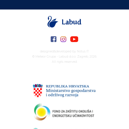
designed&developed by
Notus IT
© Meteor Grupa - Labud d.o.o. Zagreb, 2026.
All rigts reserved.