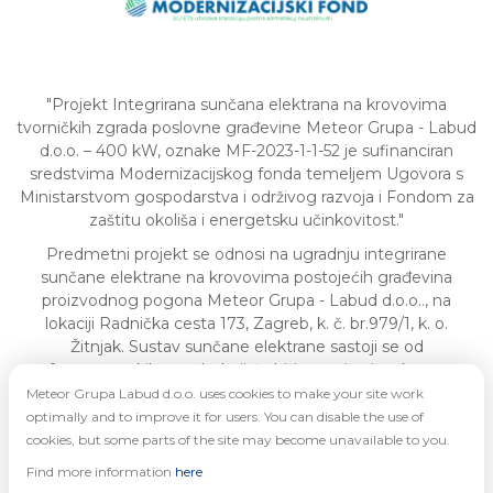
"Projekt Integrirana sunčana elektrana na krovovima
tvorničkih zgrada poslovne građevine Meteor Grupa - Labud
d.o.o. – 400 kW, oznake MF-2023-1-1-52 je sufinanciran
sredstvima Modernizacijskog fonda temeljem Ugovora s
Ministarstvom gospodarstva i održivog razvoja i Fondom za
zaštitu okoliša i energetsku učinkovitost."
Predmetni projekt se odnosi na ugradnju integrirane
sunčane elektrane na krovovima postojećih građevina
proizvodnog pogona Meteor Grupa - Labud d.o.o.., na
lokaciji Radnička cesta 173, Zagreb, k. č. br.979/1, k. o.
Žitnjak. Sustav sunčane elektrane sastoji se od
fotonaponskih panela, koji će biti montirani na krovu
objekta, uređaja za pretvorbu istosmjerne u izmjeničnu
Meteor Grupa Labud d.o.o. uses cookies to make your site work
električnu energiju, odnosno invertera te prateće zaštitne
optimally and to improve it for users. You can disable the use of
opreme i vodiča. Nakon implementacije obnovljivih izvora
cookies, but some parts of the site may become unavailable to you.
energije proizvodit će se 448,51 kWh/god. iz vlastitih
Find more information
here
obnovljivih izvora energije te će se postići smanjenje emisija